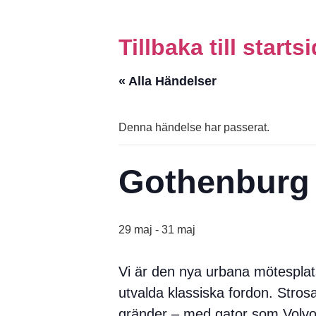
Tillbaka till start
« Alla Händelser
Denna händelse har passerat.
Gothenburg 
29 maj
-
31 maj
Vi är den nya urbana mötesplat
utvalda klassiska fordon. Stros
gränder – med gator som Volvo B