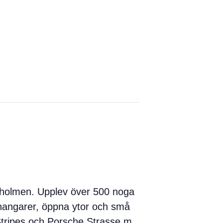
ndholmen. Upplev över 500 noga
v hangarer, öppna ytor och små
 Stripes och Porsche Strasse m.