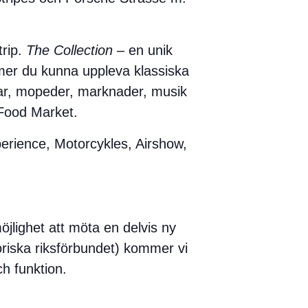
rip.
The Collection
– en unik
mer du kunna uppleva klassiska
klar, mopeder, marknader, musik
 Food Market.
perience, Motorcykles, Airshow,
öjlighet att möta en delvis ny
iska riksförbundet) kommer vi
ch funktion.