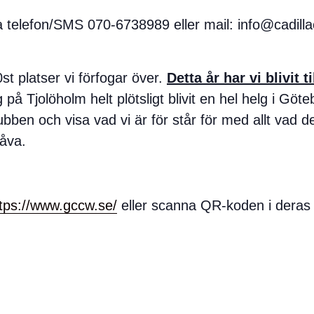
via telefon/SMS 070-6738989 eller mail: info@cadil
0st platser vi förfogar över.
Detta år har vi blivit 
g på Tjolöholm helt plötsligt blivit en hel helg i Gö
ubben och visa vad vi är för står för med allt vad de
gåva.
tps://www.gccw.se/
eller scanna QR-koden i deras l