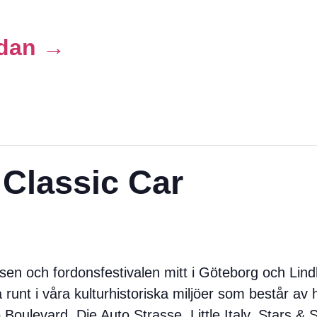
sidan →
Classic Car
sen och fordonsfestivalen mitt i Göteborg och Li
a runt i våra kulturhistoriska miljöer som består a
oulevard, Die Auto Strasse, Little Italy, Stars &