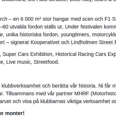
rch
– en 6 000 m² stor hangar med scen och F1 St
60 utvalda fordon ställs ut. Under festivalen kom
ar, unika historiska fordon, youngtimers, motorcy
rt – signerat Kooperativet och Lindholmen Street
 Super Cars Exhibition, Historical Racing Cars Ex
, Live music, Streetfood.
r klubbverksamhet och berätta vår historia. Ni får m
r. Tillsammans med vår partner MHRF (Motorhistor
urarvet och visa på klubbarnas viktiga verksamhet o
tor monter!