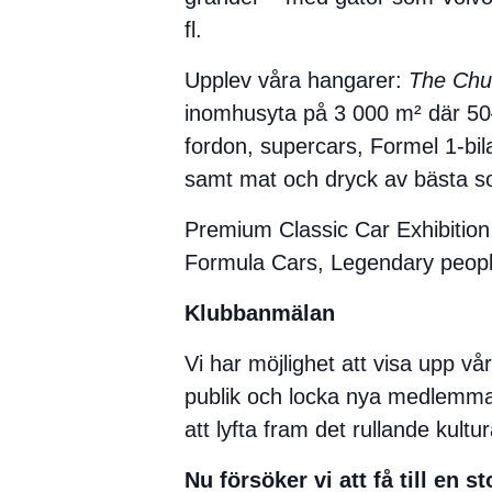
fl.
Upplev våra hangarer:
The Chu
inomhusyta på 3 000 m² där 50–
fordon, supercars, Formel 1-bil
samt mat och dryck av bästa so
Premium Classic Car Exhibition,
Formula Cars, Legendary people
Klubbanmälan
Vi har möjlighet att visa upp vå
publik och locka nya medlemma
att lyfta fram det rullande kult
Nu försöker vi att få till en s