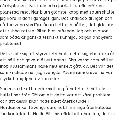
gårdsplanen, tvättade och gjorde bilen fin inför en
planerad resa. När bilen glänste ikapp med solen skulle
jag köra in den i garaget igen. Det knakade till igen och
då försvann styrförmågan helt och hållet, det gick inte
att rubba ratten. Bilen blev stående. Jag och min son,
som båda är ganska tekniskt kunniga, börjad analysera
problemet.
Det visade sig att styrväxeln hade delat sig, elmotorn åt
ett håll och gaveln åt ett annat. Skruvarna som håller
ihop alltsammans hade helt enkelt gått av. Det var det
som knakade när jag svängde. Aluminiumskruvarna var
mycket angripna av korrosion.
Sonen sökte efter information på nätet och hittade
bulletiner från GM om att detta var ett känt problem
och att dessa bilar hade blivit återkallade i
Nordamerika. I Sverige däremot finns inga återkallelser.
Jag kontaktade Hedin Bil, men fick kalla handen, de tog