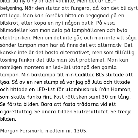
bilar. Ja ny o ny är den väl inte, Men det är LED-
belysning. När den slutar att fungera, då kan det bli dyrt
att laga. Man kan försöka hitta en begagnad på en
bilskrot, eller köpa en ny i någon butik. På vissa
bilmodeller kan man dela på lamphållaren och byta
elektroniken. Men om det inte går, och man inte vill såga
sönder lampan man har så finns det ett alternativ. Det
kanske inte är det bästa alternativet, men som tillfällig
lösning funkar det tills man löst problemet. Man kan
nämligen montera en led-list utanpå den gamla
lampan.
Min baklampa till min Cadillac BLS slutade att
lysa. Så av en ren slump så var jag på Jula och tittade
och hittade en LED-list för utomhusbruk från Hamron,
som skulle funka fint. Fast rött sken samt 30 cm lång .
Se första bilden.
Bara att fästa trådarna vid ett
cigarettuttag. Se andra bilden.
Slutresultatet. Se tredje
bilden.
Morgan Forsmark, medlem nr: 1305.